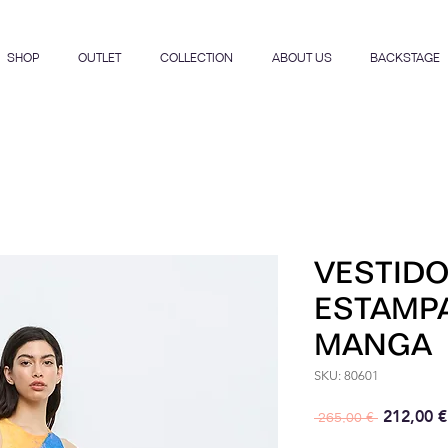
SHOP
OUTLET
COLLECTION
ABOUT US
BACKSTAGE
VESTIDO
ESTAMP
MANGA
SKU: 80601
Precio
212,00 €
 265,00 € 