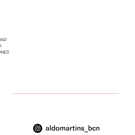
DAD
O
ONES
aldomartins_bcn