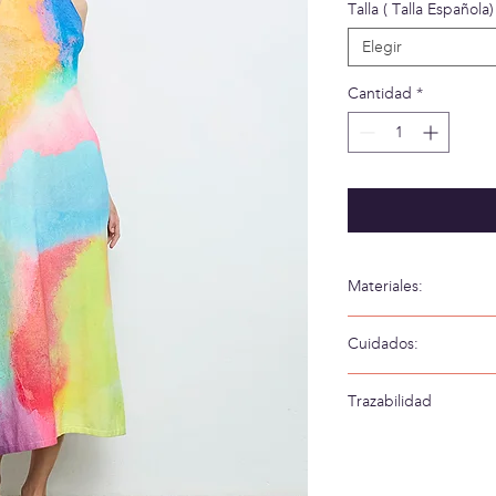
Talla ( Talla Española)
Elegir
Cantidad
*
Materiales:
70% Algodón 30% S
Cuidados:
Lavar a mano en agua
Trazabilidad
Tejido en: España
Confeccionado en