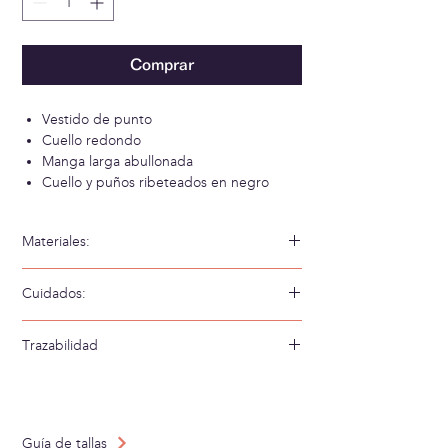
Comprar
Vestido de punto
Cuello redondo
Manga larga abullonada
Cuello y puños ribeteados en negro
Materiales:
52% Viscosa 42% Acrílico 5% Poliamida 1%
Cuidados:
Elastan
Lavar a mano en agua fría
Trazabilidad
Tejido en: España
Confeccionado en: España
Guía de tallas