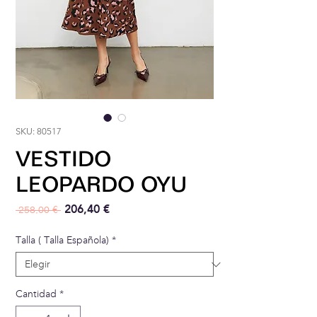
SKU: 80517
VESTIDO
LEOPARDO OYU
Precio
Precio de oferta
206,40 €
 258,00 € 
Talla ( Talla Española)
*
Cantidad
*