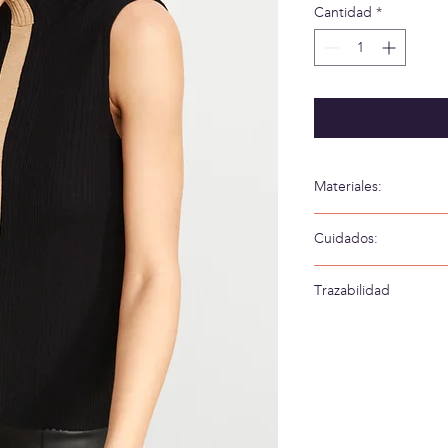
Cantidad
*
Materiales:
69% Viscosa 29% Acríl
Cuidados:
Lavar a mano en agua
Trazabilidad
Tejido en: España
Confeccionado en