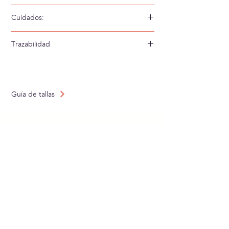
70% Algodón 30% Seda
Cuidados:
Lavar a mano en agua fría
Trazabilidad
Tejido en: China
Confeccionado en: China
Guía de tallas
SUBSCRÍBETE A
NUESTRA NEWSLETTER