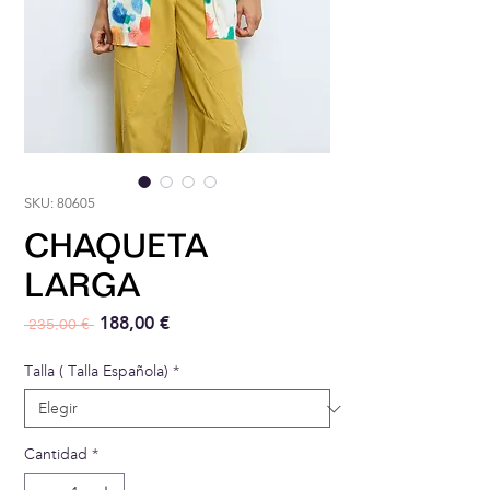
SKU: 80605
CHAQUETA
LARGA
Precio
Precio de oferta
188,00 €
 235,00 € 
Talla ( Talla Española)
*
Cantidad
*