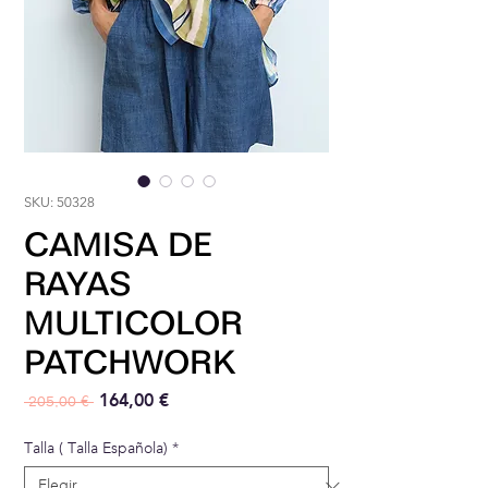
SKU: 50328
CAMISA DE
RAYAS
MULTICOLOR
PATCHWORK
Precio
Precio de oferta
164,00 €
 205,00 € 
Talla ( Talla Española)
*