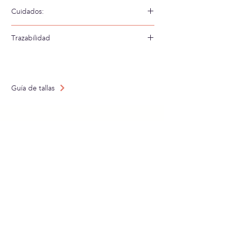
100% Viscosa
Cuidados:
Lavar a mano en agua fría
Trazabilidad
Tejido en: España
Confeccionado en: España
Guía de tallas
SUBSCRÍBETE A
NUESTRA NEWSLETTER
Enviar