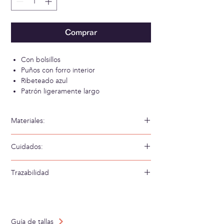
Comprar
Con bolsillos
Puños con forro interior
Ribeteado azul
Patrón ligeramente largo
Materiales:
55% Viscosa 23% Lana Extrafina 17% Acrílico
Cuidados:
5% Poliamida
Lavar a mano en agua fría
Trazabilidad
Tejido en: España
Confeccionado en: España
Guía de tallas