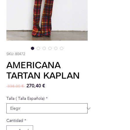
SKU: 80472
AMERICANA
TARTAN KAPLAN
Precio
Precio de oferta
270,40 €
 338,00 € 
Talla ( Talla Española)
*
Cantidad
*