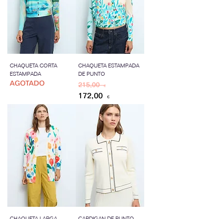
CHAQUETA CORTA
CHAQUETA ESTAMPADA
ESTAMPADA
DE PUNTO
AGOTADO
Precio
Precio de oferta
215,00 €
172,00 €
CHAQUETA LARGA
CARDIGAN DE PUNTO