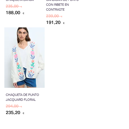
CON RIBETE EN
Precio
Precio de oferta
235,00 €
CONTRASTE
188,00 €
Precio
Precio de oferta
239,00 €
191,20 €
CHAQUETA DE PUNTO
JACQUARD FLORAL
Precio
Precio de oferta
294,00 €
235,20 €