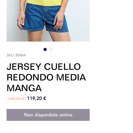
SKU: 80664
JERSEY CUELLO
REDONDO MEDIA
MANGA
Prezzo regolare
Prezzo scontato
119,20 €
 149,00 € 
Non disponibile online