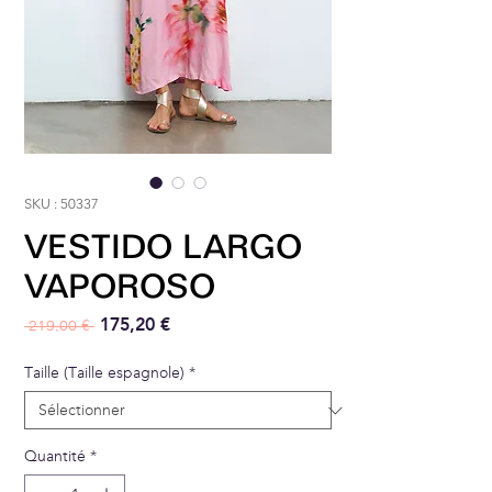
SKU : 50337
VESTIDO LARGO
VAPOROSO
Prix original
Prix promotionnel
175,20 €
 219,00 € 
Taille (Taille espagnole)
*
Quantité
*