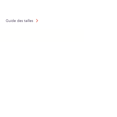
Tejido en: Francia
Confeccionado en: España
Guide des tailles
ABONNEZ-VOUS À
NOTRE NEWSLETTER
Envoyer