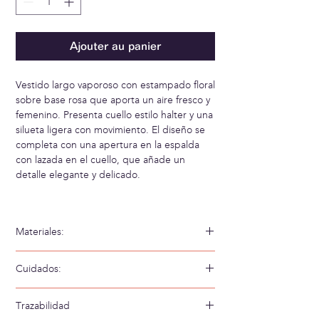
Ajouter au panier
Vestido largo vaporoso con estampado floral
sobre base rosa que aporta un aire fresco y
femenino. Presenta cuello estilo halter y una
silueta ligera con movimiento. El diseño se
completa con una apertura en la espalda
con lazada en el cuello, que añade un
detalle elegante y delicado.
Materiales:
58% Viscosa 42% Viscosa Ecovero
Cuidados:
Lavar a mano en agua fría
Trazabilidad