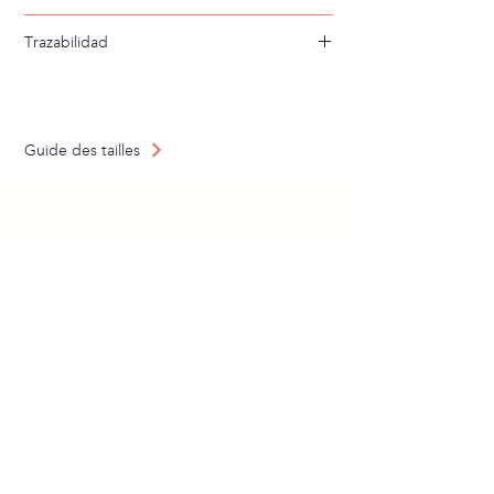
Lavar a mano en agua fría
Trazabilidad
Tejido en: Holanda
Confeccionado en: España
Guide des tailles
ABONNEZ-VOUS À
NOTRE NEWSLETTER
Envoyer