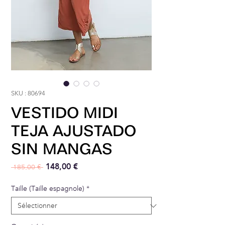
SKU : 80694
VESTIDO MIDI
TEJA AJUSTADO
SIN MANGAS
Prix original
Prix promotionnel
148,00 €
 185,00 € 
Taille (Taille espagnole)
*