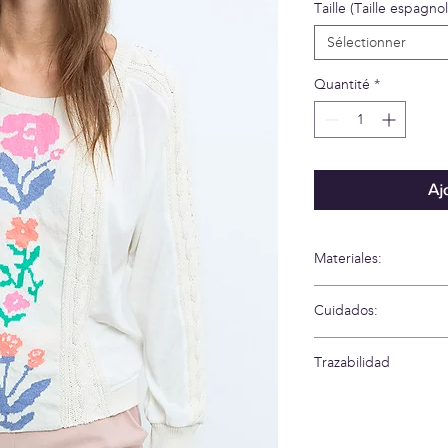
Taille (Taille espagno
Sélectionner
Quantité
*
Aj
Materiales:
56% Algodón 20% PE
Cuidados:
Lavar a mano en agua
Trazabilidad
Tejido en: España
Confeccionado en