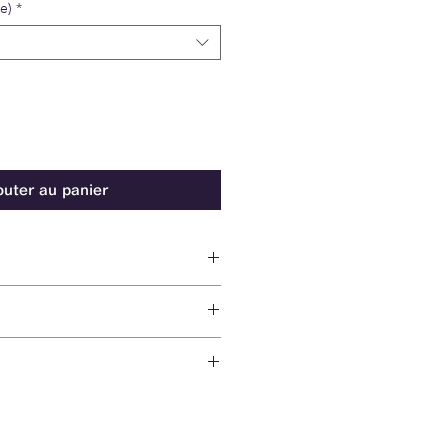
le)
*
outer au panier
S GRS 19% Bambú 5% Poliamida
 fría
: España