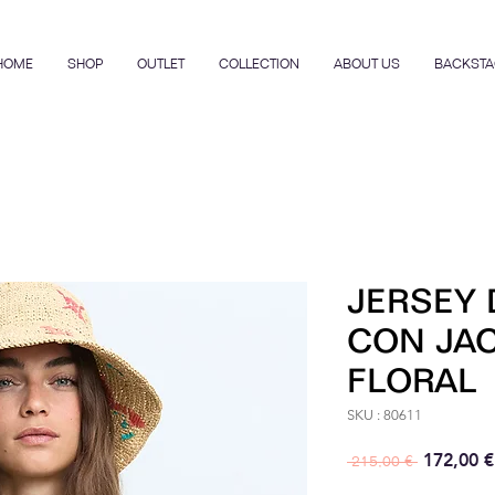
HOME
SHOP
OUTLET
COLLECTION
ABOUT US
BACKSTA
JERSEY 
CON JA
FLORAL
SKU : 80611
Prix origi
172,00 €
 215,00 € 