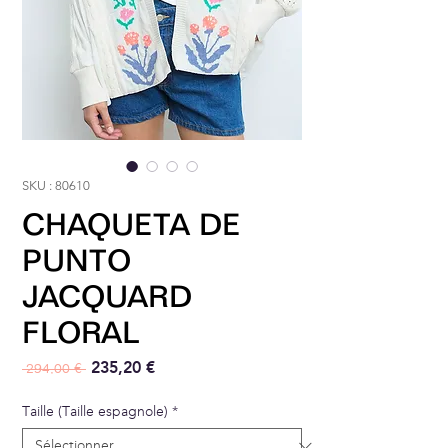
SKU : 80610
CHAQUETA DE
PUNTO
JACQUARD
FLORAL
Prix original
Prix promotionnel
235,20 €
 294,00 € 
Taille (Taille espagnole)
*