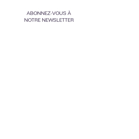
ABONNEZ-VOUS À
NOTRE NEWSLETTER
Envoyer
Amb el suport d'Acció