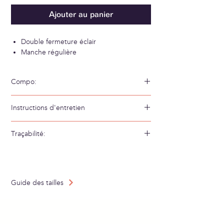
Ajouter au panier
Double fermeture éclair
Manche régulière
Compo:
69% Viscose 29% Acrylique 2% Élasthane
Instructions d'entretien
Lavage à la main à l'eau froide
Traçabilité:
Tissé en : Espagne
Fabriqué en : Espagne
Guide des tailles