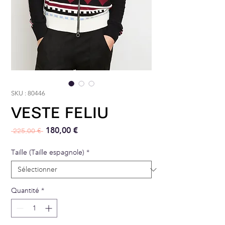
SKU : 80446
VESTE FELIU
Prix original
Prix promotionnel
180,00 €
 225,00 € 
Taille (Taille espagnole)
*
Quantité
*