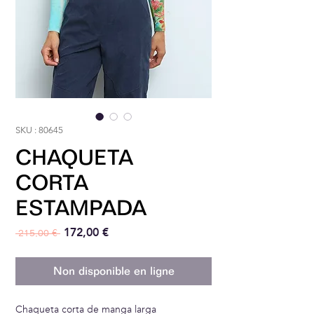
SKU : 80645
CHAQUETA
CORTA
ESTAMPADA
Prix original
Prix promotionnel
172,00 €
 215,00 € 
Non disponible en ligne
Chaqueta corta de manga larga