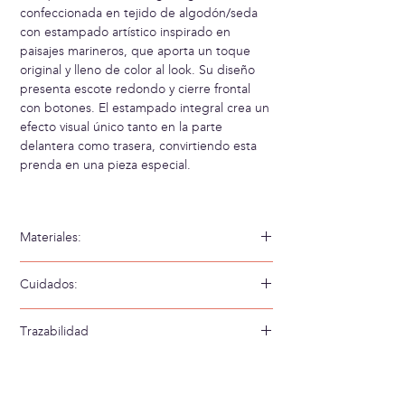
confeccionada en tejido de algodón/seda
con estampado artístico inspirado en
paisajes marineros, que aporta un toque
original y lleno de color al look. Su diseño
presenta escote redondo y cierre frontal
con botones. El estampado integral crea un
efecto visual único tanto en la parte
delantera como trasera, convirtiendo esta
prenda en una pieza especial.
Materiales:
70% Algodón 30% Seda
Cuidados:
Lavar a mano en agua fría
Trazabilidad
Tejido en: China
Confeccionado en: China