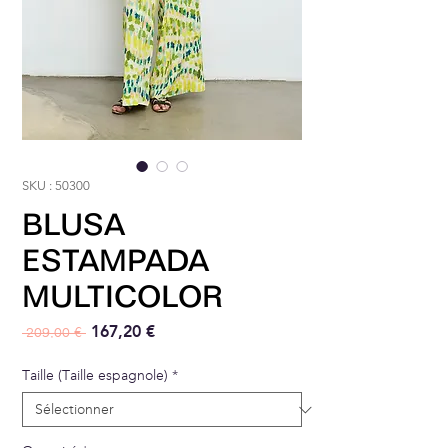
SKU : 50300
BLUSA
ESTAMPADA
MULTICOLOR
Prix original
Prix promotionnel
167,20 €
 209,00 € 
Taille (Taille espagnole)
*