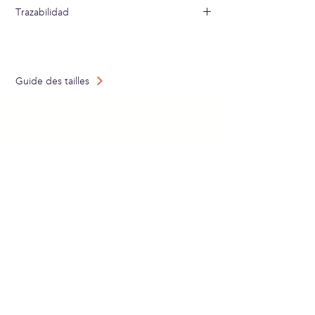
Lavar a mano en agua fría
Trazabilidad
Tejido en: Francia
Confeccionado en: España
Guide des tailles
ABONNEZ-VOUS À
NOTRE NEWSLETTER
Envoyer