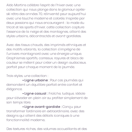
Aldo Martins célèbre l’esprit de l’hiver avec une
collection qui nous plonge dans le glamour après-
ski rétro des années 70, réinventé pour aujourd’hui
avec une touche moderne et colorée. Inspirée par
deux passions qui nous encouragent : la mode du
tricot et les sports d’hiver, cette collection capture
l’essence de la neige et des montagnes, alliant des
styles urbains, décontractés et avant-gardistes.
Avec des tissus chauds, des imprimés ethniques et
des motifs vibrants, la collection s’imprègne de
l’univers montagnard avec une énergie unique.
Graphismes sportifs, carreaux, rayures et blocs de
couleur se mêlent pour créer un design audacieux,
parfait pour chaque moment de la journée.
Trois styles, une collection :
• Ligne urbaine :
Pour ces journées qui
demandent un équilibre parfait entre confort et
élégance.
• Ligne casual :
Fraîche, ludique, idéale
pour s’évader en plein air ou profiter simplement de
son temps libre.
• Ligne avant-gardiste :
Conçu pour
transformer l'ordinaire en extraordinaire, avec des
designs qui allient des détails iconiques à une
fonctionnalité moderne..
Des textures riches, des volumes accueillants et des