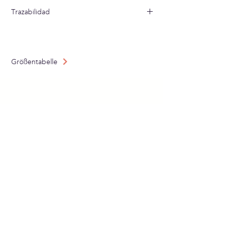
Lavar a mano en agua fría
Trazabilidad
Tejido en: España
Confeccionado en: España
Größentabelle
ABONNIERE UNSEREN
NEWSLETTER
Schicken