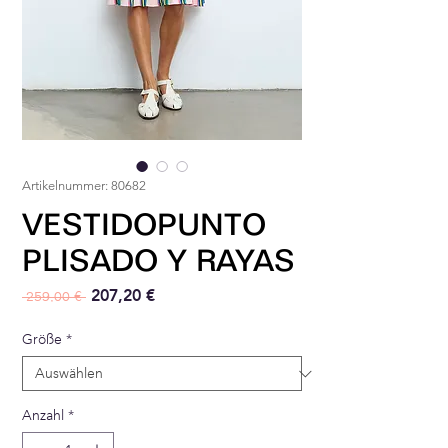
Artikelnummer: 80682
VESTIDOPUNTO
PLISADO Y RAYAS
Standardpreis
Sale-Preis
207,20 €
 259,00 € 
Größe
*
Anzahl
*