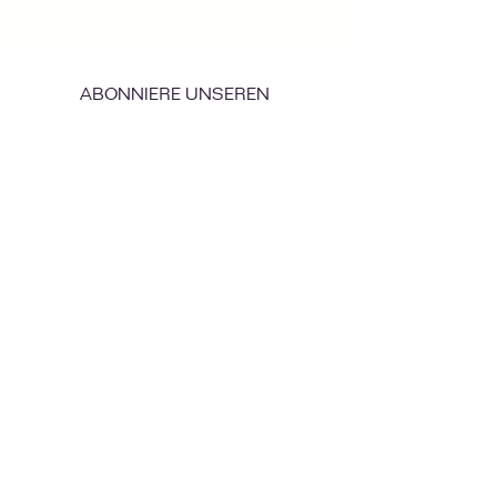
ABONNIERE UNSEREN
NEWSLETTER
Schicken
Amb el suport d'Acció