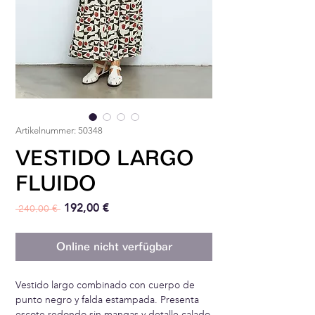
Artikelnummer: 50348
VESTIDO LARGO
FLUIDO
Standardpreis
Sale-Preis
192,00 €
 240,00 € 
Online nicht verfügbar
Vestido largo combinado con cuerpo de
punto negro y falda estampada. Presenta
escote redondo sin mangas y detalle calado