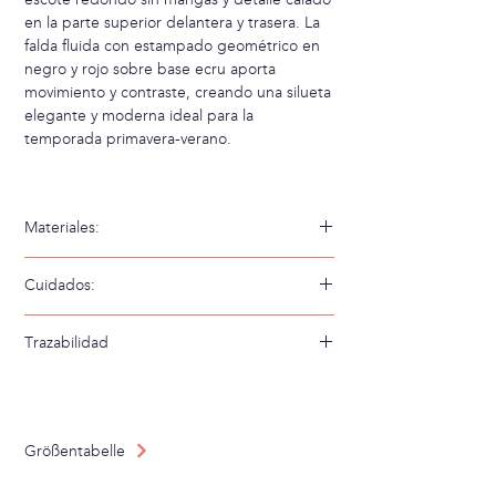
en la parte superior delantera y trasera. La
falda fluida con estampado geométrico en
negro y rojo sobre base ecru aporta
movimiento y contraste, creando una silueta
elegante y moderna ideal para la
temporada primavera-verano.
Materiales:
72% Algodón Orgánico 28% Poliamida 100%
Cuidados:
Viscosa
Lavar a mano en agua fría
Trazabilidad
Tejido en: Francia
Confeccionado en: España
Größentabelle