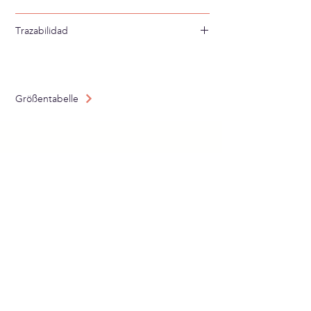
Lavar a mano en agua fría
Trazabilidad
Tejido en: España
Confeccionado en: España
Größentabelle
ABONNIERE UNSEREN
NEWSLETTER
Schicken