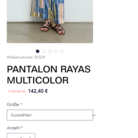
Artikelnummer: 50329
PANTALON RAYAS
MULTICOLOR
Standardpreis
Sale-Preis
142,40 €
 178,00 € 
Größe
*
Anzahl
*