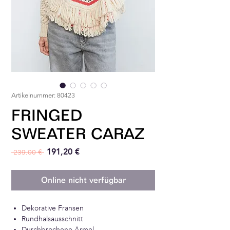
Artikelnummer: 80423
FRINGED
SWEATER CARAZ
Standardpreis
Sale-Preis
191,20 €
 239,00 € 
Online nicht verfügbar
Dekorative Fransen
Rundhalsausschnitt
Durchbrochene Ärmel