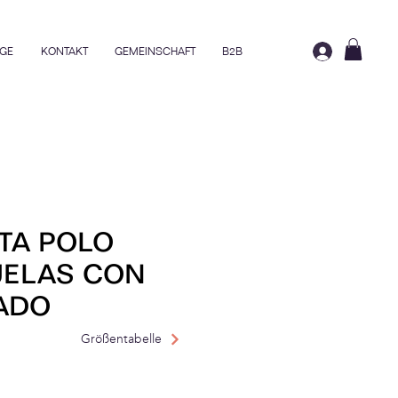
GE
KONTAKT
GEMEINSCHAFT
B2B
TA POLO
UELAS CON
ADO
Größentabelle
preis
Sale-Preis