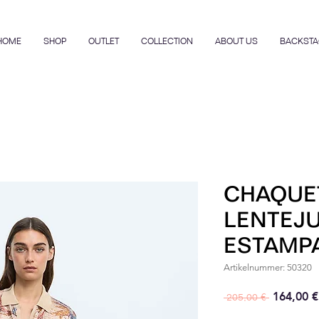
HOME
SHOP
OUTLET
COLLECTION
ABOUT US
BACKSTA
CHAQUE
LENTEJ
ESTAMP
Artikelnummer: 50320
Standard
164,00 €
 205,00 € 