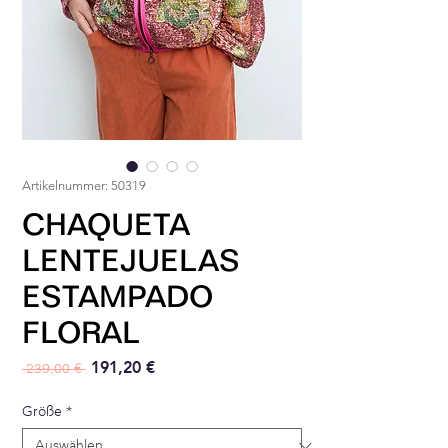
Artikelnummer: 50319
CHAQUETA
LENTEJUELAS
ESTAMPADO
FLORAL
Standardpreis
Sale-Preis
191,20 €
 239,00 € 
Größe
*