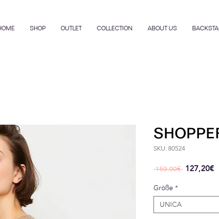
HOME
SHOP
OUTLET
COLLECTION
ABOUT US
BACKSTA
SHOPPE
SKU: 80524
Regular P
S
127,20€
 159,00€ 
Größe
*
UNICA