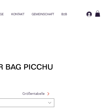
GE
KONTAKT
GEMEINSCHAFT
B2B
R BAG PICCHU
rice
ale Price
Größentabelle