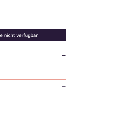
e nicht verfügbar
lyurethane
ter
ountry: Spain/Italy