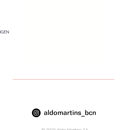
NGEN
aldomartins_bcn