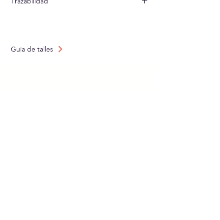
Trazabilidad
Tejido en: Alemania
Confeccionado en: España
Guia de talles
SUBSCRIU-TE AL NOSTRE
NEWSLETTER
Enviar