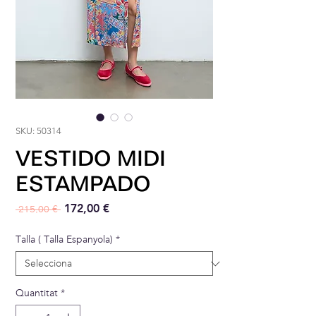
SKU: 50314
VESTIDO MIDI
ESTAMPADO
Preu normal
Preu d'oferta
172,00 €
 215,00 € 
Talla ( Talla Espanyola)
*
Quantitat
*