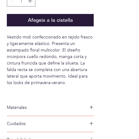
Afegeix a la cistella
Vestido midi confeccionado en tejido fresco
y ligeramente elástico. Presenta un
estampado floral multicolor. El diseño
incorpora cuello redondo, manga corta y
cintura fruncida que define la silueta. La
falda recta se completa con una abertura
lateral que aporta movimiento. Ideal para
los looks de primavera-verano.
Materiales:
92% Viscosa 8% Elastano
Cuidados:
Lavar a mano en agua fría