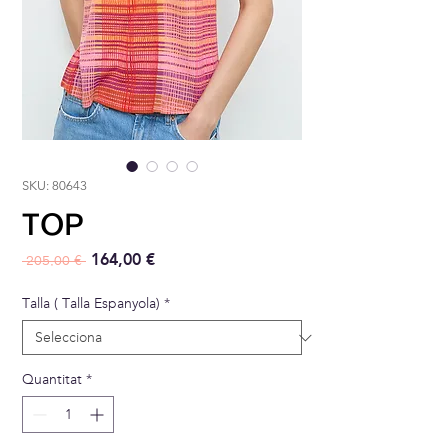
SKU: 80643
TOP
Preu normal
Preu d'oferta
164,00 €
 205,00 € 
Talla ( Talla Espanyola)
*
Quantitat
*