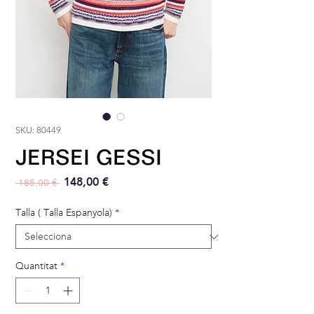
SKU: 80449
JERSEI GESSI
Preu normal
Preu d'oferta
148,00 €
 185,00 € 
Talla ( Talla Espanyola)
*
Quantitat
*