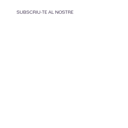
SUBSCRIU-TE AL NOSTRE
NEWSLETTER
Enviar
Amb el suport d'Acció