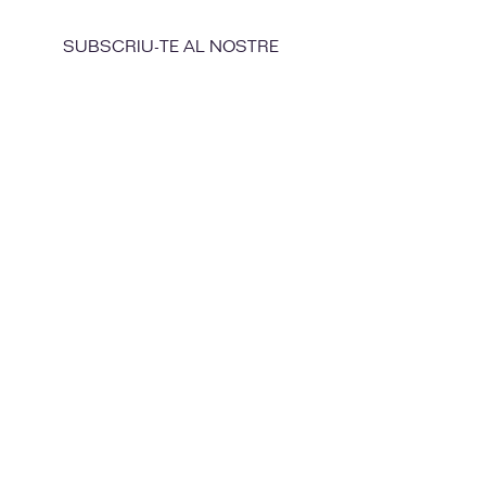
SUBSCRIU-TE AL NOSTRE
NEWSLETTER
Enviar
Amb el suport d'Acció