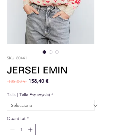
SKU: 80441
JERSEI EMIN
Preu normal
Preu d'oferta
158,40 €
 198,00 € 
Talla ( Talla Espanyola)
*
Quantitat
*