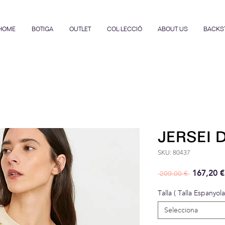
HOME
BOTIGA
OUTLET
COL·LECCIÓ
ABOUT US
BACKS
JERSEI 
SKU: 80437
Preu nor
167,20 €
 209,00 € 
Talla ( Talla Espanyola
Selecciona