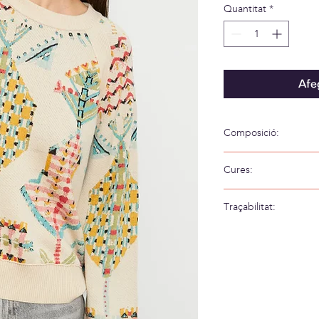
Quantitat
*
Afeg
Composició:
51% Viscosa 42% Acríl
Cures:
Rentar a mà amb aig
Traçabilitat:
Teixit a: Espanya
Confeccionat a: E