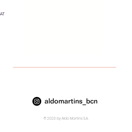
TAT
aldomartins_bcn
© 2023 by Aldo Martins S.A.