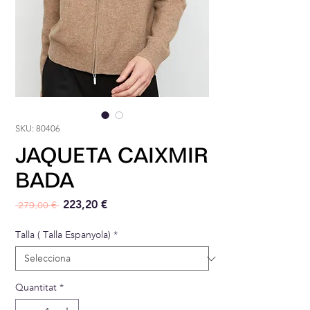
SKU: 80406
JAQUETA CAIXMIR
BADA
Preu normal
Preu d'oferta
223,20 €
 279,00 € 
Talla ( Talla Espanyola)
*
Quantitat
*