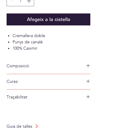
Afegeix a la cistella
Cremallera doble
Punys de canalé
100% Caixmir
Composició:
100% Caixmir
Cures:
Rentar a mà amb aigua freda
Traçabilitat:
Teixit a: Xina
Confeccionat a: Xina
Guia de talles