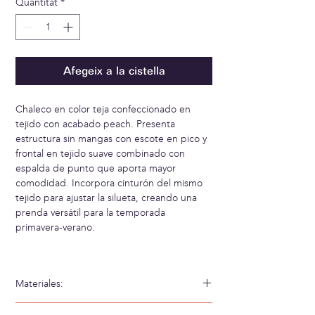
Quantitat
*
Afegeix a la cistella
Chaleco en color teja confeccionado en
tejido con acabado peach. Presenta
estructura sin mangas con escote en pico y
frontal en tejido suave combinado con
espalda de punto que aporta mayor
comodidad. Incorpora cinturón del mismo
tejido para ajustar la silueta, creando una
prenda versátil para la temporada
primavera-verano.
Materiales:
70% Viscosa 30% Poliamida 88% Cupro PES