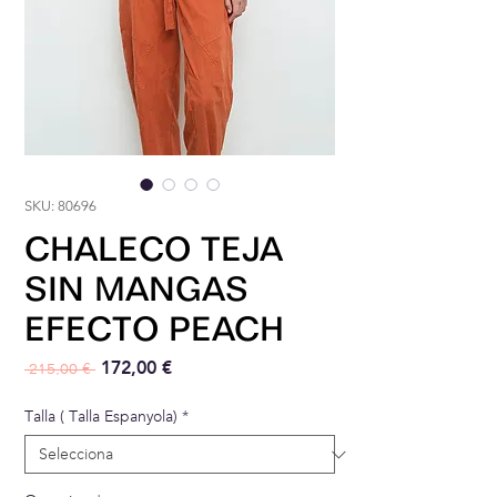
SKU: 80696
CHALECO TEJA
SIN MANGAS
EFECTO PEACH
Preu normal
Preu d'oferta
172,00 €
 215,00 € 
Talla ( Talla Espanyola)
*