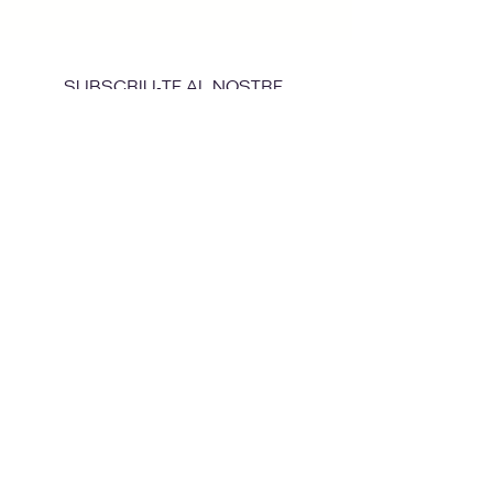
SUBSCRIU-TE AL NOSTRE
NEWSLETTER
Enviar
Amb el suport d'Acció