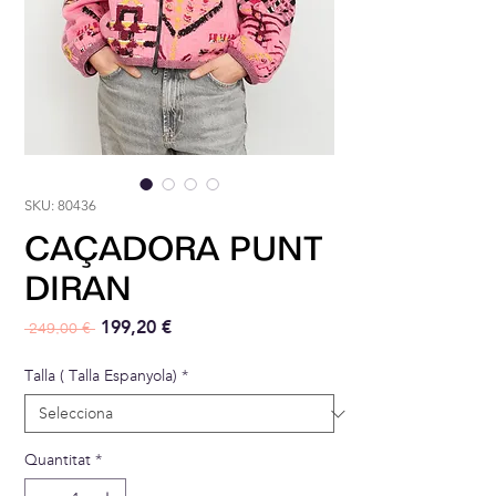
SKU: 80436
CAÇADORA PUNT
DIRAN
Preu normal
Preu d'oferta
199,20 €
 249,00 € 
Talla ( Talla Espanyola)
*
Quantitat
*