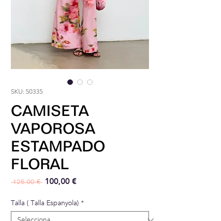
SKU: 50335
CAMISETA
VAPOROSA
ESTAMPADO
FLORAL
Preu normal
Preu d'oferta
100,00 €
 125,00 € 
Talla ( Talla Espanyola)
*