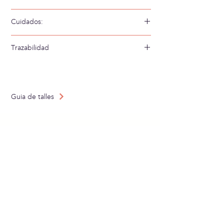
58% Viscosa 42% Viscosa Ecovero
Cuidados:
Lavar a mano en agua fría
Trazabilidad
Tejido en: Francia
Confeccionado en: España
Guia de talles
SUBSCRIU-TE AL NOSTRE
NEWSLETTER