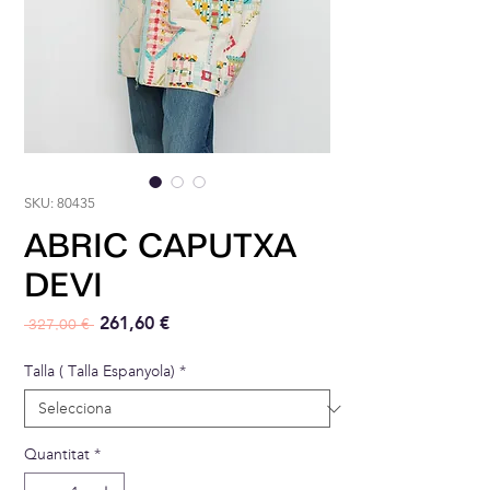
SKU: 80435
ABRIC CAPUTXA
DEVI
Preu normal
Preu d'oferta
261,60 €
 327,00 € 
Talla ( Talla Espanyola)
*
Quantitat
*