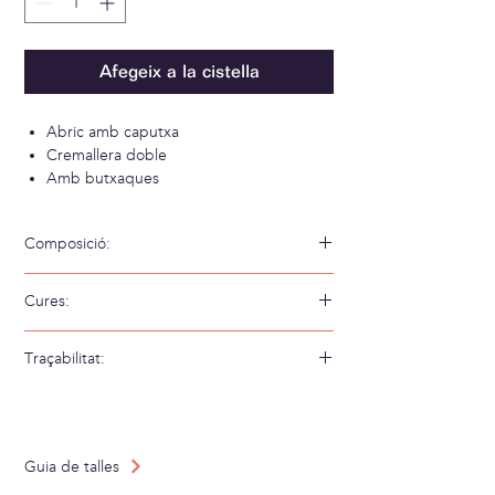
Afegeix a la cistella
Abric amb caputxa
Cremallera doble
Amb butxaques
Composició:
55% Merino Extrafino 34% Acrílic 9%
Cures:
Poliamida 2% Lycra
Rentar a mà amb aigua freda
Traçabilitat:
Teixit a: Espanya
Confeccionat a: Espanya
Guia de talles