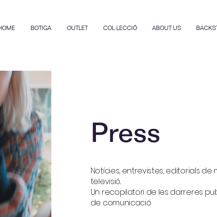
HOME
BOTIGA
OUTLET
COL·LECCIÓ
ABOUT US
BACKS
Press
Notícies, entrevistes, editorials de
televisió...
Un recopilatori de les darreres pub
de comunicació.