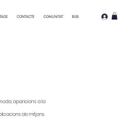
TAGE
CONTACTE
COMUNITAT
B2B
 moda, aparicions a la
licacions als mitjans